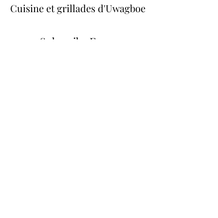
Cuisine et grillades d'Uwagboe
Subscribe Form
Submit
uwagboekitchen@gmail.com
0131 531 2796
250-252 Leith Walk, Édimbourg.
EH6 5EL Écosse, Royaume-Uni