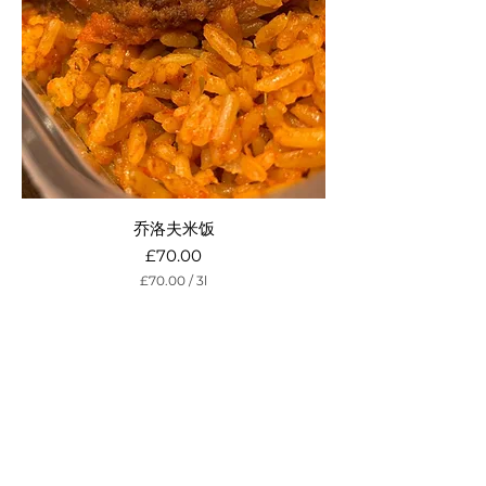
t
e
r
s
乔洛夫米饭
Price
£70.00
£70.00
/
3l
£
7
0
.
0
0
p
e
r
3
L