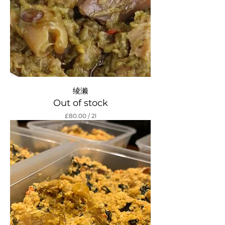
r
绫濑
Out of stock
£80.00
/
2l
£
8
0
.
0
0
p
e
r
2
L
i
t