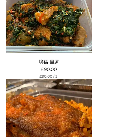
t
e
r
s
埃福-里罗
Price
£90.00
£90.00
/
3l
£
9
0
.
0
0
p
e
r
3
L
i