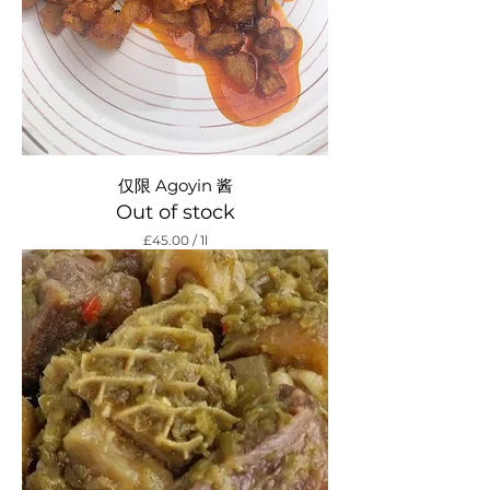
仅限 Agoyin 酱
Out of stock
£45.00
/
1l
£
4
5
.
0
0
p
e
r
1
L
i
t
e