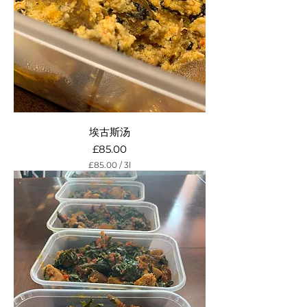
e
r
s
埃古斯汤
Price
£85.00
£85.00
/
3l
£
8
5
.
0
0
p
e
r
3
L
i