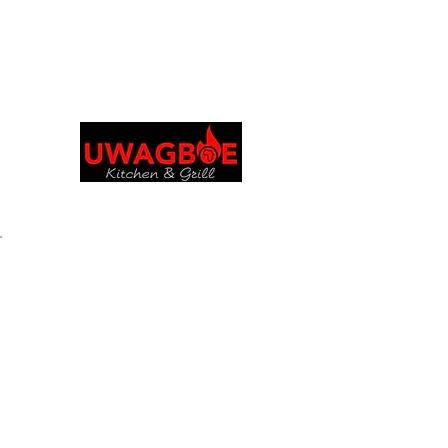
Browse & Order in your preferred language
Uwagboe's 厨房
uwagboekitchen@gmail.