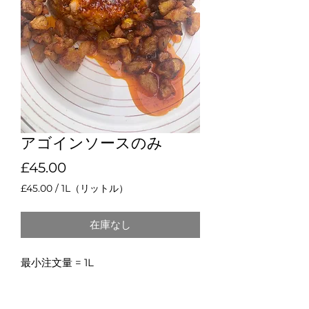
アゴインソースのみ
価格
£45.00
£45.00
/
1L（リットル）
1L
ご
在庫なし
と
に
£45.00
最小注文量 = 1L