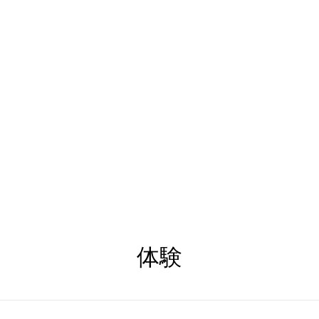
チン＆
注文
ギフトカ
com
0131 531
2796
体験