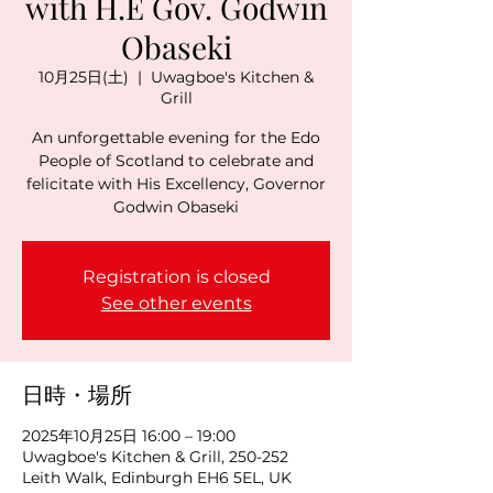
with H.E Gov. Godwin
Obaseki
10月25日(土)
  |  
Uwagboe's Kitchen &
Grill
An unforgettable evening for the Edo
People of Scotland to celebrate and
felicitate with His Excellency, Governor
Godwin Obaseki
Registration is closed
See other events
日時・場所
2025年10月25日 16:00 – 19:00
Uwagboe's Kitchen & Grill, 250-252
Leith Walk, Edinburgh EH6 5EL, UK