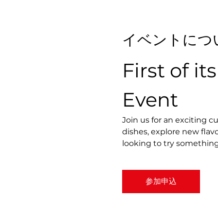
イベントにつ
First of i
Event
Join us for an exciting c
dishes, explore new flav
looking to try something 
参加申込