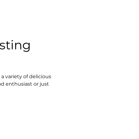
sting 
 variety of delicious 
d enthusiast or just 