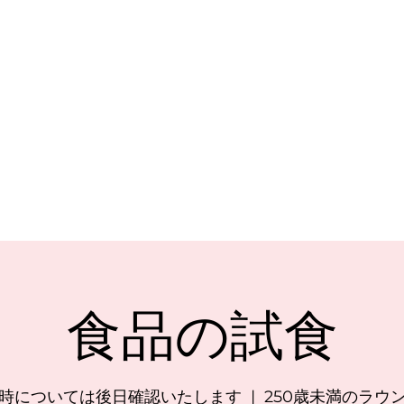
チン＆
注文
ギフトカ
com
0131 531
2796
食品の試食
時については後日確認いたします
  |  
250歳未満のラウ