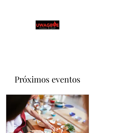
Cocina y parrilla de
Uwagboe
0131 531 2796
Explora y realiza pedidos en tu idioma
preferido
Próximos eventos