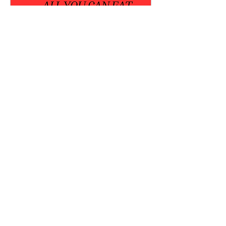
Beber y pintar
dom, 15 jun
Leer más
Detalles