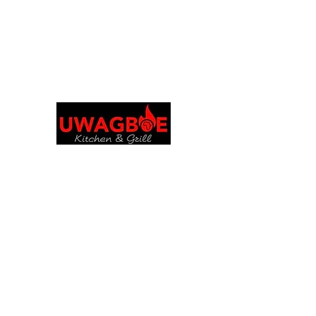
Explora y realiza pedidos en tu idioma
preferido
Cocina y parrilla de
Uwagboe
uwagboekitchen@gmail.