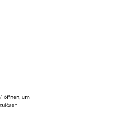
& Grill
Befehl
Geschenkk
com
0131 531
2796
n“ öffnen, um
zulösen.