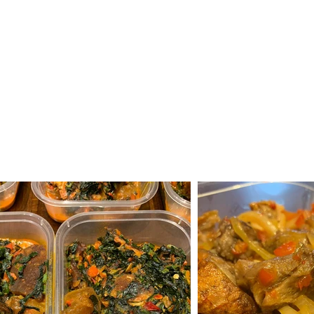
& Grill
Befehl
Geschenkk
com
0131 531
2796