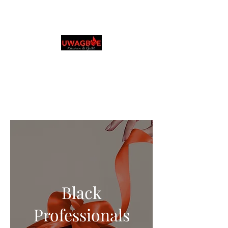
Uwagboe's Kitchen &
Grill
0131 531 2796
Durchsuchen und bestellen Sie in Ihrer
bevorzugten Sprache
Black
Professionals